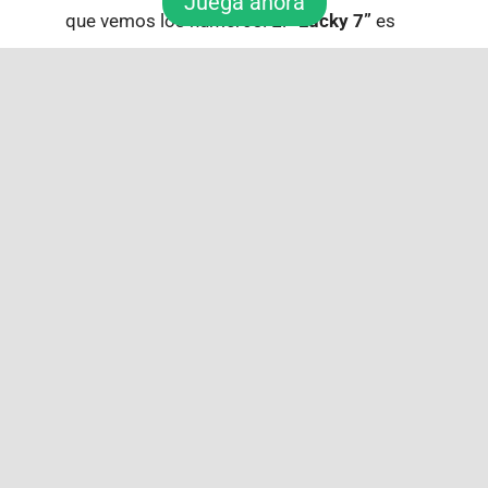
Juega ahora
que vemos los números. El
“Lucky 7”
es
uno de los símbolos de buena suerte más
reconocidos en todo el país. Por otro lado,
el
13
lleva mucho tiempo asociado con la
mala suerte. Aun así, algunos jugadores lo
eligen precisamente por eso: se siente
atrevido, diferente y un poco rebelde.
Estas creencias pueden no garantizar un
premio, pero sí pueden sumar
confianza y
emoción
a la experiencia. Por eso importa
la
psicología de los números
: a veces, la