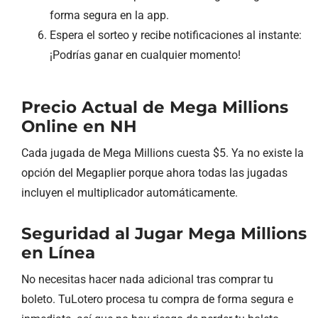
forma segura en la app.
Espera el sorteo y recibe notificaciones al instante:
¡Podrías ganar en cualquier momento!
Precio Actual de Mega Millions
Online en NH
Cada jugada de Mega Millions cuesta $5. Ya no existe la
opción del Megaplier porque ahora todas las jugadas
incluyen el multiplicador automáticamente.
Seguridad al Jugar Mega Millions
en Línea
No necesitas hacer nada adicional tras comprar tu
boleto. TuLotero procesa tu compra de forma segura e