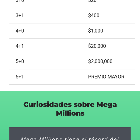
3+0
$20
3+1
$400
4+0
$1,000
4+1
$20,000
5+0
$2,000,000
5+1
PREMIO MAYOR
Curiosidades sobre Mega
Millions
En el primer sorteo oficial de Mega
Mega Millions tiene el récord del
Mega Millions es el único sorteo