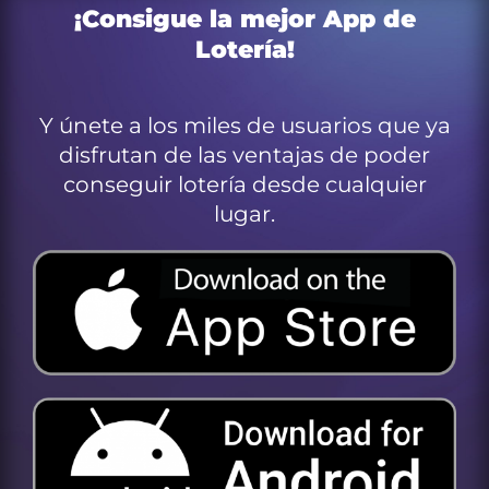
¡Consigue la mejor App de
Lotería!
Y únete a los miles de usuarios que ya
disfrutan de las ventajas de poder
conseguir lotería desde cualquier
lugar.