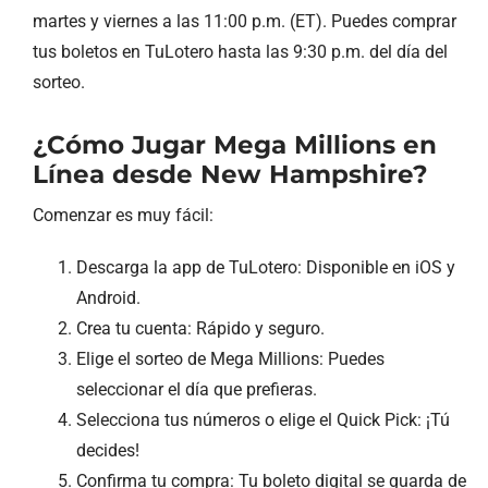
martes y viernes a las 11:00 p.m. (ET). Puedes comprar
tus boletos en TuLotero hasta las 9:30 p.m. del día del
sorteo.
¿Cómo Jugar Mega Millions en
Línea desde New Hampshire?
Comenzar es muy fácil:
Descarga la app de TuLotero: Disponible en iOS y
Android.
Crea tu cuenta: Rápido y seguro.
Elige el sorteo de Mega Millions: Puedes
seleccionar el día que prefieras.
Selecciona tus números o elige el Quick Pick: ¡Tú
decides!
Confirma tu compra: Tu boleto digital se guarda de