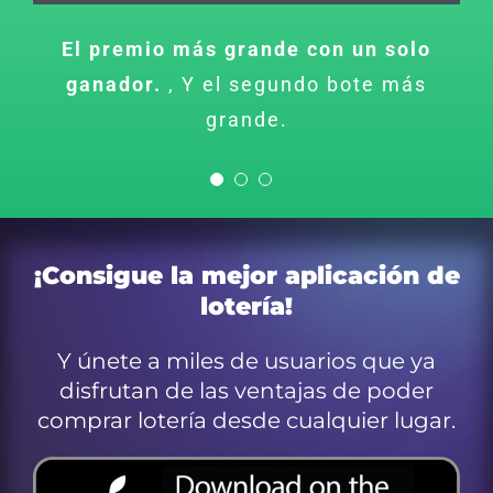
Segundo premio importante
Súper premio en el primer sorteo.
El premio más grande con un solo
17
Megaplier
ganador.
de mayo de 2002
,
Y el segundo bote más
grande.
¡Consigue la mejor aplicación de
lotería!
Y únete a miles de usuarios que ya
disfrutan de las ventajas de poder
comprar lotería desde cualquier lugar.