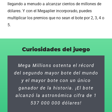
llegando a menudo a alcanzar cientos de millones de
dólares. Y con el Megaplier incorporado, puedes
multiplicar los premios que no sean el bote por 2, 3, 4 o
5.
Curiosidades del juego
Mega Millions es el único sorteo
Mega Millions ostenta el récord
En el primer sorteo de Mega
del segundo mayor bote del mundo
Millions, ¡hubo un ganador del
en el que se puede obtener un
premio mayor! El sorteo tuvo lugar
y el mayor bote con un único
segundo premio de hasta 5
ganador de la historia. ¡El bote
millones de dólares, gracias al
el 17 de mayo de 2002 y el
alcanzó la astronómica cifra de 1
ganador se llevó a casa 28
Megaplier.
537 000 000 dólares!
millones de dólares.