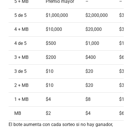
5 + MB
Premio mayor
–
–
5 de 5
$1,000,000
$2,000,000
$3,
4 + MB
$10,000
$20,000
$30
4 de 5
$500
$1,000
$1,
3 + MB
$200
$400
$60
3 de 5
$10
$20
$30
2 + MB
$10
$20
$30
1 + MB
$4
$8
$12
MB
$2
$4
$6
El bote aumenta con cada sorteo si no hay ganador,