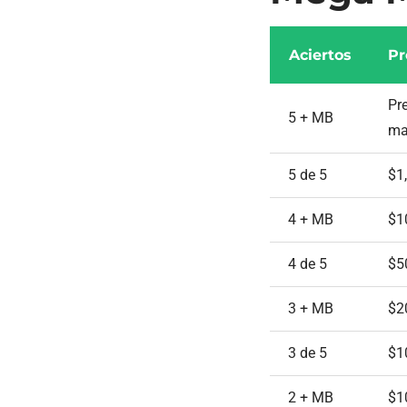
Aciertos
Pr
Pr
5 + MB
ma
5 de 5
$1
4 + MB
$1
4 de 5
$5
3 + MB
$2
3 de 5
$1
2 + MB
$1