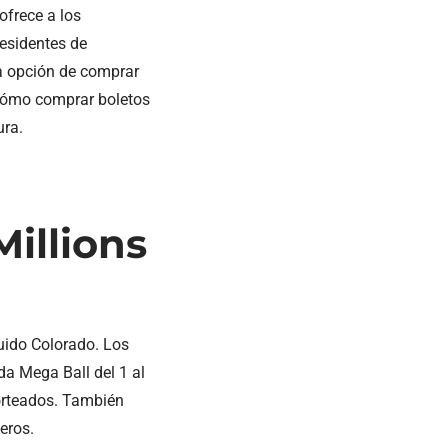
ofrece a los
residentes de
la opción de comprar
 cómo comprar boletos
ura.
illions
luido Colorado. Los
da Mega Ball del 1 al
orteados. También
eros.